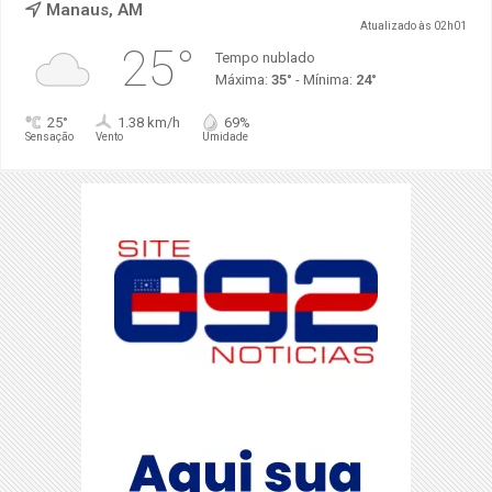
Manaus, AM
Atualizado às 02h01
25°
Tempo nublado
Máxima:
35°
- Mínima:
24°
25°
1.38 km/h
69%
Sensação
Vento
Umidade