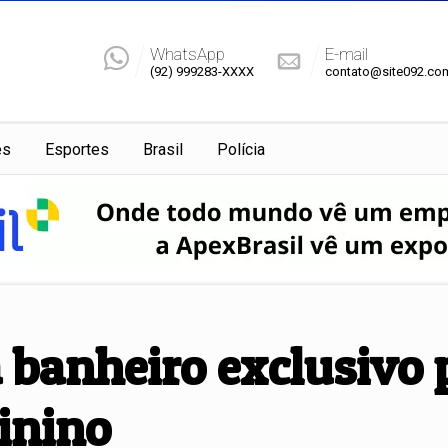
WhatsApp
E-mail
(92) 999283-XXXX
contato@site092.co
es
Esportes
Brasil
Polícia
 a banheiro exclusivo
inino