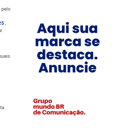
a pelo
25
,
e
uais.
ta