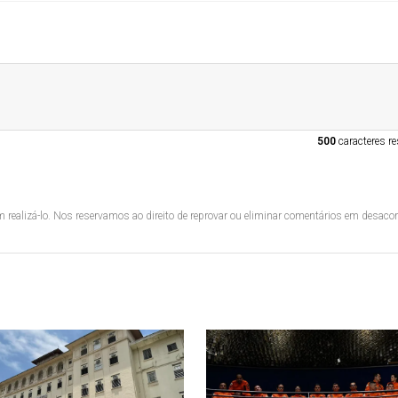
500
caracteres re
 realizá-lo. Nos reservamos ao direito de reprovar ou eliminar comentários em desac