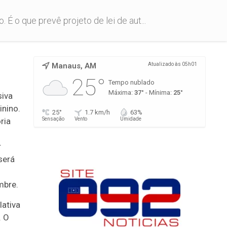
É o que prevê projeto de lei de aut...
Manaus, AM
Atualizado às 05h01
25°
Tempo nublado
Máxima:
37°
- Mínima:
25°
siva
inino.
25°
1.7 km/h
63%
ria
Sensação
Vento
Umidade
r
será
mbre.
lativa
. O