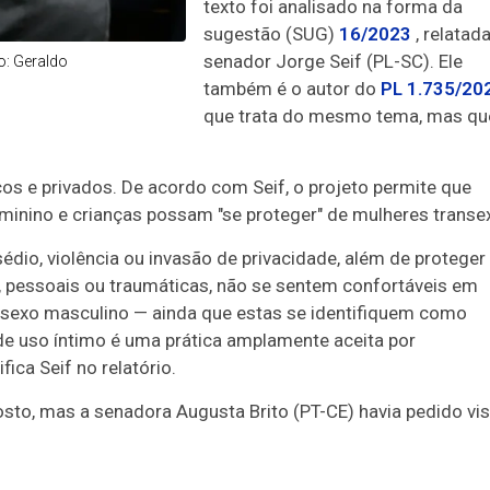
texto foi analisado na forma da
sugestão (SUG)
16/2023
, relatad
senador Jorge Seif (PL-SC). Ele
to: Geraldo
também é o autor do
PL 1.735/20
que trata do mesmo tema, mas qu
cos e privados. De acordo com Seif, o projeto permite que
inino e crianças possam "se proteger" de mulheres transex
sédio, violência ou invasão de privacidade, além de proteger
s, pessoais ou traumáticas, não se sentem confortáveis em
sexo masculino — ainda que estas se identifiquem como
de uso íntimo é uma prática amplamente aceita por
fica Seif no relatório.
osto, mas a senadora Augusta Brito (PT-CE) havia pedido vis