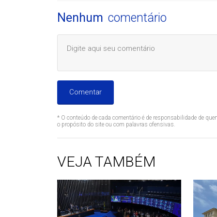
Nenhum
comentário
Comentar
* O conteúdo de cada comentário é de responsabilidade de quem
o propósito do site ou com palavras ofensivas.
VEJA TAMBÉM