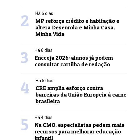
2
Há 6 dias
MP reforça crédito e habitação e
altera Desenrola e Minha Casa,
Minha Vida
3
Há 6 dias
Encceja 2026: alunos já podem
consultar cartilha de redação
4
Há 5 dias
CRE amplia esforço contra
barreiras da União Europeia à carne
brasileira
5
Há 4 dias
Na CMO, especialistas pedem mais
recursos para melhorar educação
infantil